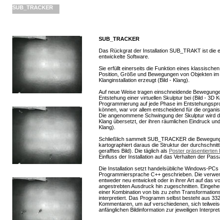
SUB_TRACKER
SUB_TRACKER
Das Rückgrat der Installation SUB_TRAKT ist die e
entwickelte Software.
Sie erfüllt einerseits die Funktion eines klassische
Position, Größe und Bewegungen von Objekten im 
Klanginstallation erzeugt (Bild - Klang).
Auf neue Weise tragen einschneidende Bewegungen
Entstehung einer virtuellen Skulptur bei (Bild - 3D 
Programmierung auf jede Phase im Entstehungspro
können, war vor allem entscheidend für die organisc
Die angenommene Schwingung der Skulptur wird da
Klang übersetzt, der ihren räumlichen Eindruck un
Klang).
Schließlich sammelt SUB_TRACKER die Bewegung
kartographiert daraus die Struktur der durchschnit
gerafftes Bild). Die täglich als
Poster präsentierten
Einfluss der Installation auf das Verhalten der Pass
Die Installation setzt handelsübliche Windows-PCs 
Programmiersprache C++ geschrieben. Die verwen
entweder neu entwickelt oder in ihrer Art auf das
angestrebten Ausdruck hin zugeschnitten. Eingehe
einer Kombination von bis zu zehn Transformations
interpretiert. Das Programm selbst besteht aus 33
Kommentaren, um auf verschiedenen, sich teilwei
anfänglichen Bildinformation zur jeweiligen Interpre